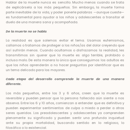
Hablar de la muerte nunca es sencillo. Mucho menos cuando se trata
de explicársela a los más pequeños. Sin embargo, la muerte forma
parte inevitable de la vida, y poder ponerle palabras —aunque cueste—
es fundamental para ayudar a los niños y adolescentes a transitar el
duelo de una manera sana y acompañada.
De la muerte no se habla
.
La realidad es que solemos evitar el tema. Usamos eufemismos,
callamos o tratamos de proteger a los niños/as del dolor creyendo que
así sufrirán menos. Cuando ocultamos o disfrazamos la realidad, les
transmitimos sin querer que la muerte es algo terrible, prohibido o
incluso malo. De esta manera lo único que conseguimos los adultos es
que los niños aprenderán a no hacer preguntas por identificar que es
un tema delicado para los mayores.
Cada etapa del desarrollo comprende la muerte de una manera
diferente.
Los más pequeños, entre los 3 y 6 años, creen que la muerte es
reversible y pueden pensar que la persona fallecida aún siente o nos
observa. Entre los 6 y 10 años, comienzan a entender que es definitiva y
pueden experimentar sentimientos de culpa o miedo a perder a otros
seres queridos. Los preadolescentes y adolescentes ya comprenden
plenamente su significado y pueden sentir una profunda inquietud
ante su propia mortalidad, buscando sentido en lo religioso, lo
filosófico o lo existencial.