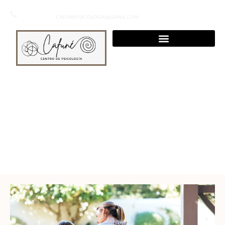
+34 694 27 81 40
CAFUNEPSICOLOGIA@GMAIL.COM
CÓMO ACOMPAÑAR A LOS
NIÑOS/AS FRENTE A LA MUERTE DE
UN SER QUERIDO