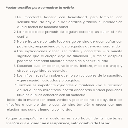
Pautas sencillas para comunicar la noticia.
Es importante hacerlo con honestidad, pero también con
sensibilidad. No hay que dar detalles gráficos ni información
que el menor no necesite saber.
La noticia debe provenir de alguien cercano, en quien el niño
confíe.
No se trata de contarlo todo de golpe, sino de acompañar con
paciencia, respondiendo a las preguntas que vayan surgiendo.
Las explicaciones deben ser reales y concretas —la muerte
significa que el cuerpo deja de funcionar—, y recién después
podemos compartir nuestras creencias o espiritualidad.
Escuchar sus emociones, validar su tristeza, miedo o enojo, y
ofrecer seguridad es esencial.
Los niños necesitan saber que no son culpables de lo sucedido
y que seguirán cuidados y protegidos.
También es importante ayudarles a mantener vivo el recuerdo
del ser querido: mirar fotos, contar anécdotas o hacer pequeños
rituales que les conecten con su memoria.
Hablar de la muerte con amor, verdad y presencia no solo ayuda a los
niños/as a comprender lo ocurrido, sino también a crecer con una
relación más sana y humana con la vida.
Porque acompañar en el duelo no es solo hablar de la muerte: es
enseñar que
el amor no desaparece, solo cambia de forma.