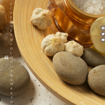
0
C
A
F
U
N
E
P
SI
C
O
L
O
G
I
A
@
G
M
A
IL
.C
O