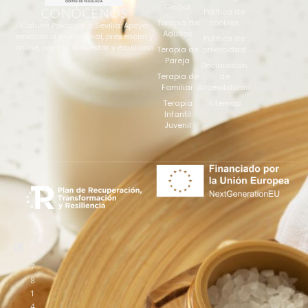
Grupal
CONÓCENOS
Política de
Terapia de
cookies
Cafuné Psicología Sevilla: Apoyo
Adultos
emocional profesional, presencial y
Política de
online, para tu bienestar y equilibrio
Terapia de
privacidad
Pareja
Declaración
Terapia de
de
Familiar
Accesibilidad
Terapia
Sitemap
Infantil
Juvenil
+
3
4
6
9
4
2
7
8
1
4