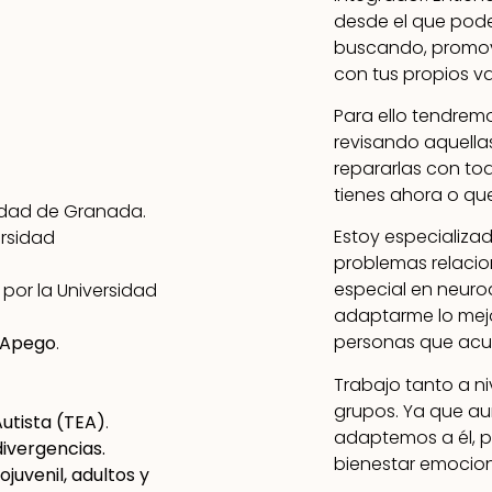
desde el que pode
buscando, promov
con tus propios v
Para ello tendremo
revisando aquella
repararlas con tod
tienes ahora o que
sidad de Granada.
Estoy especializa
ersidad
problemas relacio
especial en neuro
por la Universidad
adaptarme lo mejo
personas que acud
 Apego
.
Trabajo tanto a ni
grupos. Ya que a
utista (TEA)
.
adaptemos a él, p
ivergencias.
bienestar emocion
ojuvenil, adultos y