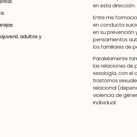
ental
.
en esta dirección.
ca
.
Entre mis formaci
en conducta suici
arejas
.
en su prevención 
ojuvenil, adultos y
pensamientos auto
los familiares de
Paralelamente tam
las relaciones de
sexología, con el 
trastornos sexuale
relacional (depen
violencia de géner
individual.