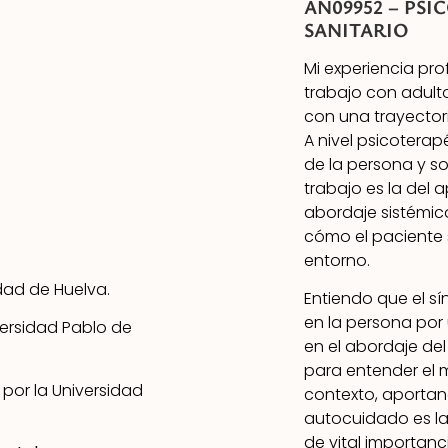
AN09952 –
PSI
SANITARIO
Mi experiencia pro
trabajo con adulto
con una trayector
A nivel psicoterap
de la persona y so
trabajo es la del 
abordaje sistémic
cómo el paciente 
entorno.
dad de Huelva.
Entiendo que el s
en la persona por 
versidad Pablo de
en el abordaje de
para entender el 
por la Universidad
contexto, aportan
autocuidado es la
de vital importanc