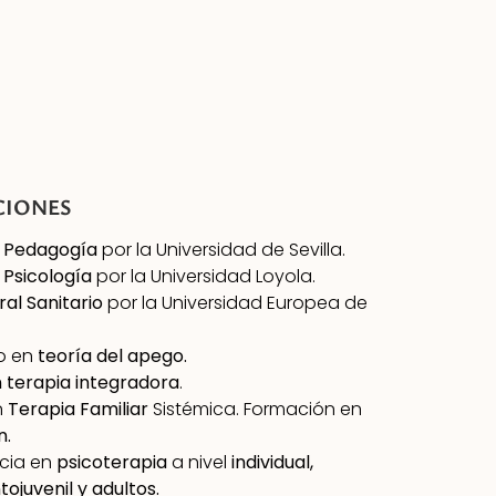
CIONES
 Pedagogía
por la Universidad de Sevilla.
Psicología
por la Universidad Loyola.
al Sanitario
por la Universidad Europea de
o en
teoría del apego.
 terapia integradora
.
n
Terapia Familiar
Sistémica. Formación en
n.
cia en
psicoterapia
a nivel
individual,
tojuvenil y adultos.