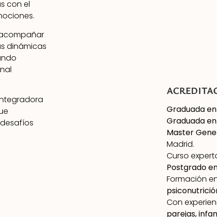
s con el
mociones.
s acompañar
as dinámicas
tando
nal
ACREDITA
 integradora
Graduada en
que
Graduada en 
 desafíos
Master Gener
Madrid.
Curso expert
Postgrado en
Formación e
psiconutrició
Con experien
parejas, infan