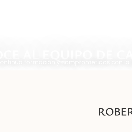
INICIO
NOSOTROS
TERAPIAS
CE AL EQUIPO DE C
 continua formación y comprometidos con la 
ROBE