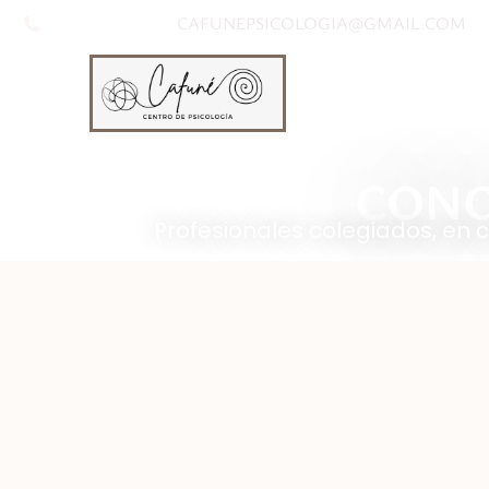
CAFUNEPSICOLOGIA@GMAIL.COM
+34 694 27 81 40
CONO
Profesionales colegiados, en