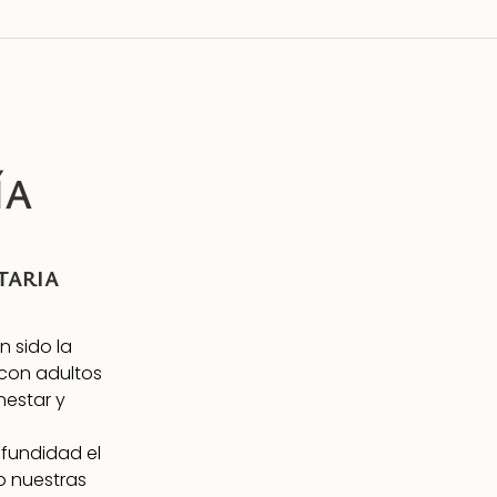
ÍA
TARIA
 sido la
con adultos
nestar y
fundidad el
o nuestras