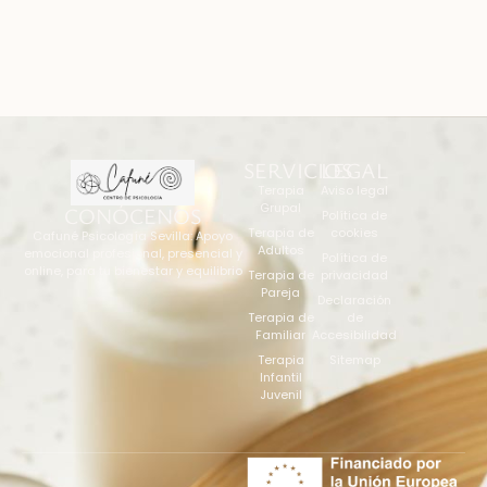
SERVICIOS
LEGAL
Terapia
Aviso legal
Grupal
CONÓCENOS
Política de
Terapia de
cookies
Cafuné Psicología Sevilla: Apoyo
Adultos
emocional profesional, presencial y
Política de
online, para tu bienestar y equilibrio
Terapia de
privacidad
Pareja
Declaración
Terapia de
de
Familiar
Accesibilidad
Terapia
Sitemap
Infantil
Juvenil
+