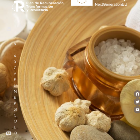
3
4
6
9
4
2
7
8
1
4
0
C
A
F
U
N
E
P
SI
C
O
L
O
G